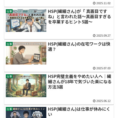
2025.11.02
HSP(繊細さん)が「 真面目です
仕事
ね」と言われた話〜真面目すぎる
を卒業するヒント5選〜
2025.09.27
HSP(繊細さん)の在宅ワークは快
仕事
適？
2025.07.03
HSP完璧主義をやめたい人へ｜繊
仕事
細さんが18年で気づいた楽になる
方法3選
2025.06.12
HSP(繊細さん)は仕事が休みにく
仕事
い