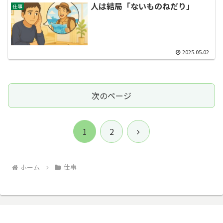
人は結局「ないものねだり」
仕事
2025.05.02
次のページ
次
1
2
へ
ホーム
仕事