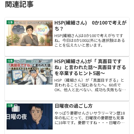
関連記事
HSP(繊細さん) 0か100で考えが
仕事
ち？
HSP(繊細さん)は0か100で考えがちです
ね。今日は0か100以外にも選択肢はある
ことを伝えたいと思います。
HSP(繊細さん)が「 真面目です
仕事
ね」と言われた話〜真面目すぎる
を卒業するヒント5選〜
HSP（繊細さん）が「真面目すぎる」と
言われることに悩むあなたへ。60点で
OK、他人と比べない、成功も失敗もな
い…など、真面目すぎる性質から少しず
つ卒業するための5つのヒントを、実体験
と共に分かりやすく紹介します。共感と
日曜夜の過ごし方
仕事
軽さをもたらす記事です。
やっぱり憂鬱せんさいサラリーマン歴18
年の私にとって、日曜夜の憂鬱歴も見事
に18年です。憂鬱ですね・・・日曜の夜
って。そんな日曜の夜の憂鬱を少しでも
和らげるために、私が実践している方法