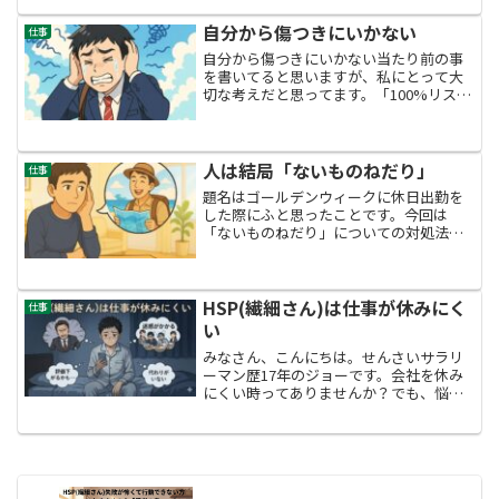
をご紹介します。自分の好きなことを考
える週末の予定を考え...
自分から傷つきにいかない
仕事
自分から傷つきにいかない当たり前の事
を書いてると思いますが、私にとって大
切な考えだと思ってます。「100%リスク
しかない環境へ飛び込まない」とかでは
なく・過去の失敗やつらい経験などを思
い出してしまったときに、どんどん深堀
りしていかないという...
人は結局「ないものねだり」
仕事
題名はゴールデンウィークに休日出勤を
した際にふと思ったことです。今回は
「ないものねだり」についての対処法を
考えました。私が考える対処法は2つで
す。自分には「ないものねだり」の傾向
があることを自覚する「今、もっている
ものに目をむける」決して「...
HSP(繊細さん)は仕事が休みにく
仕事
い
みなさん、こんにちは。せんさいサラリ
ーマン歴17年のジョーです。会社を休み
にくい時ってありませんか？でも、悩ま
ずに休んで大丈夫です。私は休みたい時
にこう考えてます。仕事よりも大切なこ
とは自分が健康でいること休んでも仕事
がまわるのは会社員のい...